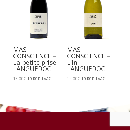
MAS
MAS
CONSCIENCE –
CONSCIENCE –
La petite prise –
L’In –
LANGUEDOC
LANGUEDOC
Le
Le
Le
Le
13,00
€
10,00
€
TVAC
15,00
€
10,00
€
TVAC
prix
prix
prix
prix
initial
actuel
initial
actuel
était :
est :
était :
est :
13,00€.
10,00€.
15,00€.
10,00€.