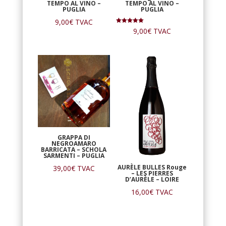
TEMPO AL VINO –
TEMPO AL VINO –
PUGLIA
PUGLIA
9,00
€
TVAC
Note
9,00
€
TVAC
5.00
sur 5
GRAPPA DI
NEGROAMARO
BARRICATA – SCHOLA
SARMENTI – PUGLIA
AURÈLE BULLES Rouge
39,00
€
TVAC
– LES PIERRES
D’AURÈLE – LOIRE
16,00
€
TVAC