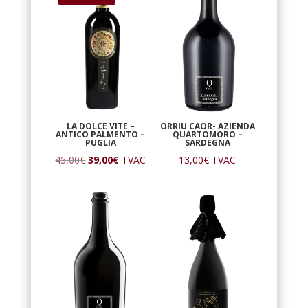
30,00€.
28,00€.
45,00€.
39,00€.
LA DOLCE VITE –
ORRIU CAOR- AZIENDA
ANTICO PALMENTO –
QUARTOMORO –
PUGLIA
SARDEGNA
Le
Le
45,00
€
39,00
€
TVAC
13,00
€
TVAC
prix
prix
initial
actuel
était :
est :
45,00€.
39,00€.