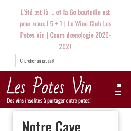
L'été est là … et la 6e bouteille est
pour nous ! 5 + 1 | Le Wine Club Les
Potes Vin | Cours d'œnologie 2026-
2027
Notre Cave