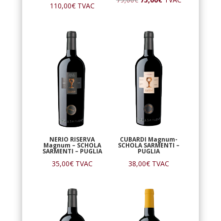
110,00
€
TVAC
prix
prix
initial
actuel
était :
est :
79,00€.
75,00€.
NERIO RISERVA
CUBARDI Magnum-
Magnum – SCHOLA
SCHOLA SARMENTI –
SARMENTI – PUGLIA
PUGLIA
35,00
€
TVAC
38,00
€
TVAC