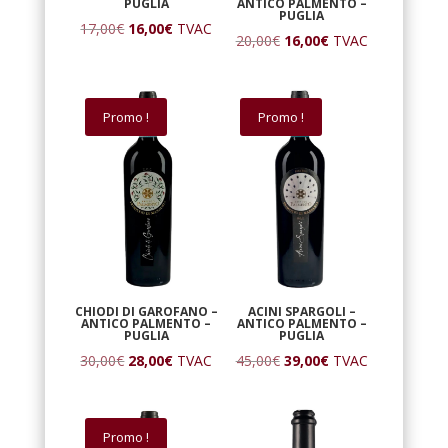
PUGLIA
ANTICO PALMENTO –
PUGLIA
Le
Le
17,00
€
16,00
€
TVAC
Le
Le
20,00
€
16,00
€
TVAC
prix
prix
prix
prix
initial
actuel
initial
actuel
était :
est :
était :
est :
Promo !
Promo !
17,00€.
16,00€.
20,00€.
16,00€.
CHIODI DI GAROFANO –
ACINI SPARGOLI –
ANTICO PALMENTO –
ANTICO PALMENTO –
PUGLIA
PUGLIA
Le
Le
Le
Le
30,00
€
28,00
€
TVAC
45,00
€
39,00
€
TVAC
prix
prix
prix
prix
initial
actuel
initial
actuel
était :
est :
était :
est :
Promo !