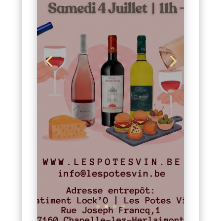
Samedi 4
Juillet 2026
Envie de fraîcheur, de
partage et de convivialité
? Les Potes Vin vous
ouvrent grand leurs
portes !
Le samedi 4 juillet
prochain, de 11h à 19h,
venez célébrer l’été avec
notre sélection exclusive
de Vins d’Été.
Lire l'article