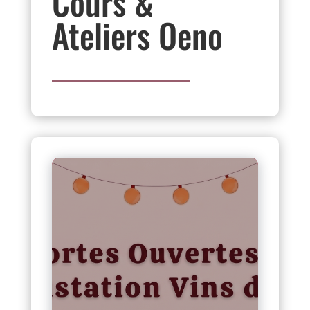
Cours &
Ateliers Oeno
Portes
Ouvertes Vins
d’été –