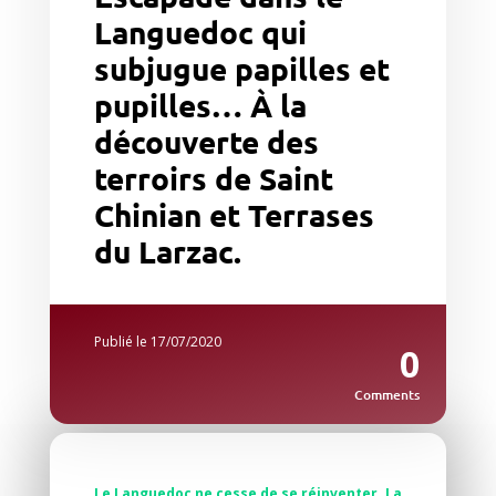
Languedoc qui
subjugue papilles et
pupilles… À la
découverte des
terroirs de Saint
Chinian et Terrases
du Larzac.
Publié le 17/07/2020
0
Comments
Le Languedoc ne cesse de se réinventer. La