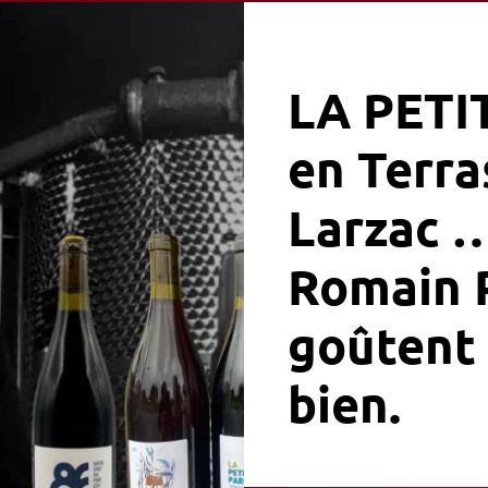
LA PETI
en Terra
Larzac …
Romain P
goûtent 
bien.