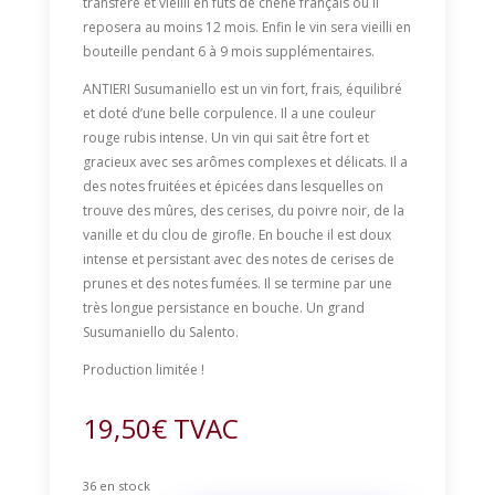
transféré et vieilli en fûts de chêne français où il
reposera au moins 12 mois. Enfin le vin sera vieilli en
bouteille pendant 6 à 9 mois supplémentaires.
ANTIERI Susumaniello est un vin fort, frais, équilibré
et doté d’une belle corpulence. Il a une couleur
rouge rubis intense. Un vin qui sait être fort et
gracieux avec ses arômes complexes et délicats. Il a
des notes fruitées et épicées dans lesquelles on
trouve des mûres, des cerises, du poivre noir, de la
vanille et du clou de girofle. En bouche il est doux
intense et persistant avec des notes de cerises de
prunes et des notes fumées. Il se termine par une
très longue persistance en bouche. Un grand
Susumaniello du Salento.
Production limitée !
19,50
€
TVAC
36 en stock