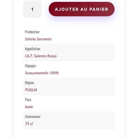
quantité
AJOUTER AU PANIER
de
ANTIERI
-
SCHOLA
Producteur
SARMENTI
Schola Sarmenti
-
PUGLIA
Appellation
I.G.T. Salento Rosso
Cépages
Sussumaniello 100%
Région
PUGLIA
Pays
Italie
Contenance
75 cl