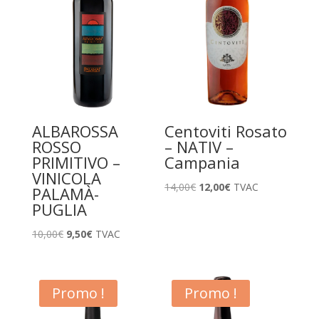
ALBAROSSA
Centoviti Rosato
ROSSO
– NATIV –
PRIMITIVO –
Campania
VINICOLA
Le
Le
14,00
€
12,00
€
TVAC
PALAMÀ-
prix
prix
PUGLIA
initial
actuel
Le
Le
10,00
€
9,50
€
TVAC
était :
est :
prix
prix
14,00€.
12,00€.
initial
actuel
était :
est :
Promo !
Promo !
10,00€.
9,50€.