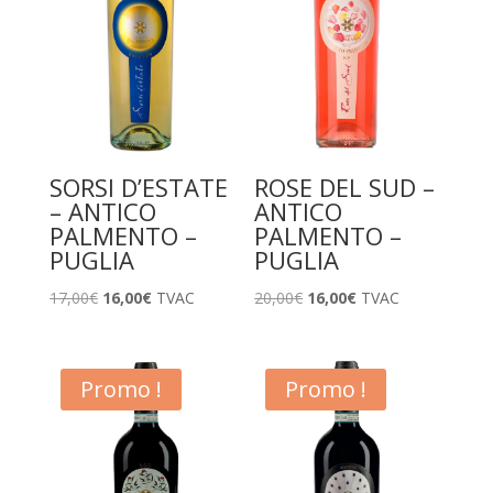
SORSI D’ESTATE
ROSE DEL SUD –
– ANTICO
ANTICO
PALMENTO –
PALMENTO –
PUGLIA
PUGLIA
Le
Le
Le
Le
17,00
€
16,00
€
TVAC
20,00
€
16,00
€
TVAC
prix
prix
prix
prix
initial
actuel
initial
actuel
était :
est :
était :
est :
Promo !
Promo !
17,00€.
16,00€.
20,00€.
16,00€.