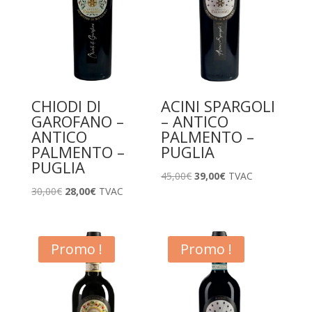
CHIODI DI
ACINI SPARGOLI
GAROFANO –
– ANTICO
ANTICO
PALMENTO –
PALMENTO –
PUGLIA
PUGLIA
Le
Le
45,00
€
39,00
€
TVAC
Le
Le
30,00
€
28,00
€
TVAC
prix
prix
prix
prix
initial
actuel
initial
actuel
était :
est :
était :
est :
Promo !
Promo !
45,00€.
39,00€.
30,00€.
28,00€.