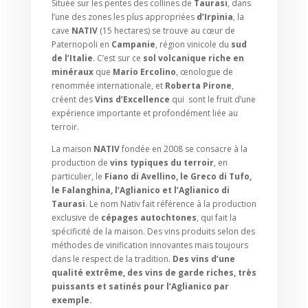
Située sur les pentes des collines de
Taurasi
, dans
l’une des zones les plus appropriées
d’Irpinia
, la
cave
NATIV
(15 hectares) se trouve au cœur de
Paternopoli en
Campanie
, région vinicole du
sud
de l’Italie
. C’est sur ce
sol volcanique riche en
minéraux
que
Mario Ercolino
, œnologue de
renommée internationale, et
Roberta Pirone
,
créent des
Vins d’Excellence
qui sont le fruit d’une
expérience importante et profondément liée au
terroir.
La maison
NATIV
fondée en 2008 se consacre à la
production de
vins typiques du terroir
, en
particulier, le
Fiano di Avellino, le Greco di Tufo,
le Falanghina, l’Aglianico et l’Aglianico di
Taurasi
. Le nom Nativ fait référence à la production
exclusive de
cépages autochtones
, qui fait la
spécificité de la maison. Des vins produits selon des
méthodes de vinification innovantes mais toujours
dans le respect de la tradition.
Des vins d’une
qualité extrême, des vins de garde riches, très
puissants et satinés pour l’Aglianico par
exemple.