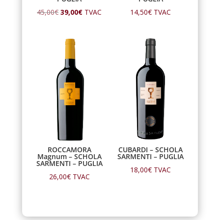
Le
Le
45,00
€
39,00
€
TVAC
14,50
€
TVAC
prix
prix
initial
actuel
était :
est :
45,00€.
39,00€.
ROCCAMORA
CUBARDI – SCHOLA
Magnum – SCHOLA
SARMENTI – PUGLIA
SARMENTI – PUGLIA
18,00
€
TVAC
26,00
€
TVAC