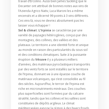
travail d’Ercolino. Aussi bien James Suckling que le
Decanter ont attribué de bonnes notes aux vins de
l’Azienda Agrico Nativ, Luca Maroni les a même
encensés et a décerné 99 points à 3 vins différents.
Ces vins-là, vous ne devriez absolument pas les
laisser vous échapper !
Sol & climat: L’Irpinia
se caractérise par une
variété de paysages hétérogènes, conçus par des
montagnes, des collines, des vallées et des
plateaux. Le territoire a une identité forte et unique
au monde en raison des particularités du sous-sol
et des conditions climatiques. Suite à la puissante
éruption du
Vésuve
il y a plusieurs milliers
d’années, des matériaux pyroclastiques transportés
par des vents forts se sont installés sur le territoire
de l’Irpinia, donnant vie à une épaisse couche de
matériaux volcaniques, qui s’est consolidée au fil
des siècles. Aujourd’hui, le terroir de l’Irpinia est
riche en micronutriments minéraux. Des couches
plus superficielles sont formées par du calcaire
stratifié, tandis que les collines et les vallées sont
constituées de dépôts argileux. Le climat
méditerranéen expose la région à des hivers froids