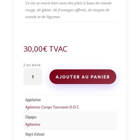
Ce vin se marie bien avec des plats à base de viande
rouge, de gibier, de fromages affinés, de soupes de
viande et de légumes
30,00
€
TVAC
2 en stock
quantité
AJOUTER AU PANIER
de
Bicento
53
|
Appellation
Irpinia
Aglianico Campi Taurasini D.O.C.
Campi
Taurasini
Cépages
-
Aglianico
NATIV
-
Degré d'alcool
Campania