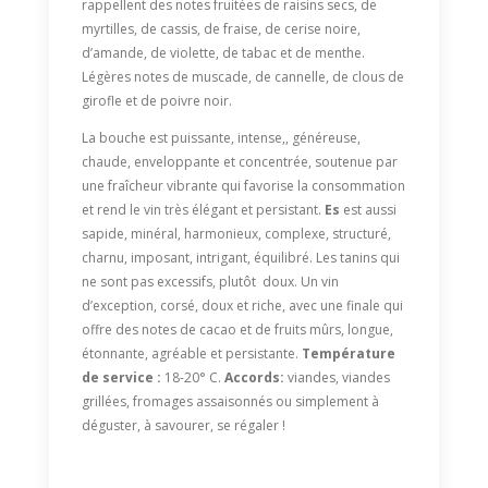
rappellent des notes fruitées de raisins secs, de
myrtilles, de cassis, de fraise, de cerise noire,
d’amande, de violette, de tabac et de menthe.
Légères notes de muscade, de cannelle, de clous de
girofle et de poivre noir.
La bouche est puissante, intense,, généreuse,
chaude, enveloppante et concentrée, soutenue par
une fraîcheur vibrante qui favorise la consommation
et rend le vin très élégant et persistant.
Es
est aussi
sapide, minéral, harmonieux, complexe, structuré,
charnu, imposant, intrigant, équilibré. Les tanins qui
ne sont pas excessifs, plutôt doux. Un vin
d’exception, corsé, doux et riche, avec une finale qui
offre des notes de cacao et de fruits mûrs, longue,
étonnante, agréable et persistante.
Température
de service :
18-20° C.
Accords:
viandes, viandes
grillées, fromages assaisonnés ou simplement à
déguster, à savourer, se régaler !