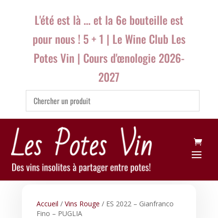
L'été est là … et la 6e bouteille est
pour nous ! 5 + 1 | Le Wine Club Les
Potes Vin | Cours d'œnologie 2026-
2027
Accueil
/
Vins Rouge
/ ES 2022 – Gianfranco
Fino – PUGLIA