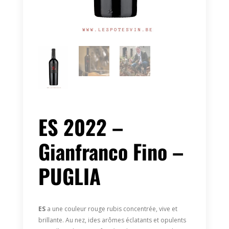
ES 2022 –
Gianfranco Fino –
PUGLIA
ES
a une couleur rouge rubis concentrée, vive et
brillante. Au nez, ides arômes éclatants et opulents