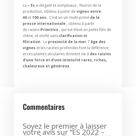
Le «
Es »
élégant et somptueux , fleuron de la
production, obtenu à partir de
vignes entre
60
et
100 ans
. C’est un vin multi-primé
de la
presse internationale
, obtenu à partir
de raisins
Primitivo
,
qui est élevé en petits fûts de
chêne, et vinifié sans
clarification ni
filtration
. La
proximité de la mer
, l’
âge des
vignes
et les racines profondes font la différence,
et ces plantes séculaires donnent vie à
des raisins
d’une force et d’une intensité rares, riches,
chaleureux et généreux.
Commentaires
Soyez le premier à laisser
votre avis sur “ES 2022 –