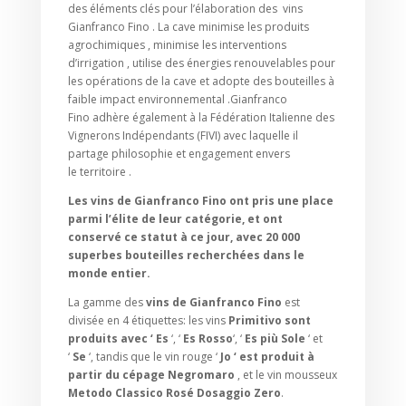
des éléments clés pour l’élaboration des vins
Gianfranco Fino . La cave minimise les produits
agrochimiques , minimise les interventions
d’irrigation , utilise des énergies renouvelables pour
les opérations de la cave et adopte des bouteilles à
faible impact environnemental .Gianfranco
Fino adhère également à la Fédération Italienne des
Vignerons Indépendants (FIVI) ​​​​avec laquelle il
partage philosophie et engagement envers
le territoire .
Les vins de Gianfranco Fino ont pris une place
parmi l’élite de leur catégorie, et ont
conservé ce statut à ce jour, avec 20 000
superbes bouteilles recherchées dans le
monde entier.
La gamme des
vins de Gianfranco Fino
est
divisée en 4 étiquettes: les vins
Primitivo sont
produits avec ‘
Es
‘, ‘
Es Rosso
‘, ‘
Es più Sole
‘ et
‘
Se
‘, tandis que le vin rouge ‘
Jo ‘ est produit à
partir du cépage
Negromaro
, et le vin mousseux
Metodo Classico Rosé Dosaggio Zero
.