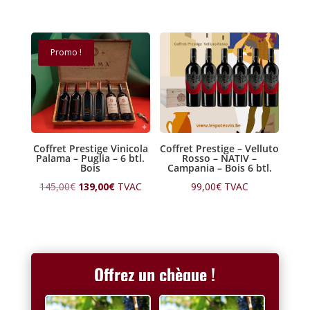
Promo !
Coffret Prestige Vinicola
Coffret Prestige – Velluto
Palama – Puglia – 6 btl.
Rosso – NATIV –
Bois
Campania – Bois 6 btl.
Le
Le
145,00
€
139,00
€
TVAC
99,00
€
TVAC
prix
prix
initial
actuel
était :
est :
145,00€.
139,00€.
Offrez un chèque !