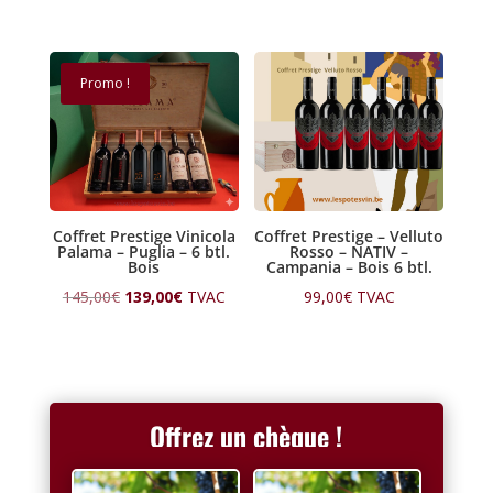
Promo !
Coffret Prestige Vinicola
Coffret Prestige – Velluto
Palama – Puglia – 6 btl.
Rosso – NATIV –
Bois
Campania – Bois 6 btl.
Le
Le
145,00
€
139,00
€
TVAC
99,00
€
TVAC
prix
prix
initial
actuel
était :
est :
145,00€.
139,00€.
Offrez un chèque !