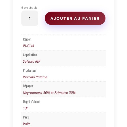
6 en stock
quantité
AJOUTER AU PANIER
de
NINI
ROSATO
-
Région
VINICOLA
PUGLIA
PALAMÀ-
PUGLIA
Appellation
Salento IGP
Producteur
Vinicola Palamà
Cépages
Negroamaro 50% et Primitivo 50%
Degré d'alcool
13°
Pays
Italie