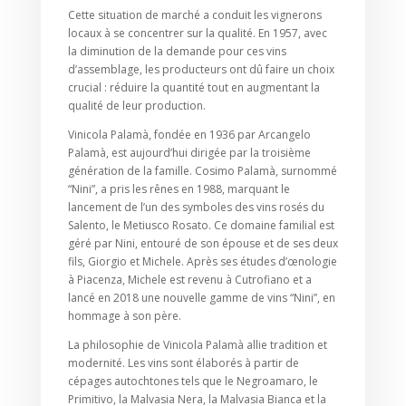
Cette situation de marché a conduit les vignerons
locaux à se concentrer sur la qualité. En 1957, avec
la diminution de la demande pour ces vins
d’assemblage, les producteurs ont dû faire un choix
crucial : réduire la quantité tout en augmentant la
qualité de leur production.
Vinicola Palamà, fondée en 1936 par Arcangelo
Palamà, est aujourd’hui dirigée par la troisième
génération de la famille. Cosimo Palamà, surnommé
“Nini”, a pris les rênes en 1988, marquant le
lancement de l’un des symboles des vins rosés du
Salento, le Metiusco Rosato. Ce domaine familial est
géré par Nini, entouré de son épouse et de ses deux
fils, Giorgio et Michele. Après ses études d’œnologie
à Piacenza, Michele est revenu à Cutrofiano et a
lancé en 2018 une nouvelle gamme de vins “Nini”, en
hommage à son père.
La philosophie de Vinicola Palamà allie tradition et
modernité. Les vins sont élaborés à partir de
cépages autochtones tels que le Negroamaro, le
Primitivo, la Malvasia Nera, la Malvasia Bianca et la