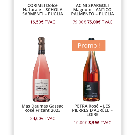
CORIMEI Dolce
ACINI SPARGOLI
Naturale – SCHOLA
Magnum – ANTICO
SARMENTI – PUGLIA
PALMENTO – PUGLIA
Le
Le
16,50
€
TVAC
79,00
€
75,00
€
TVAC
prix
prix
initial
actuel
Promo !
était :
est :
79,00€.
75,00€.
Mas Daumas Gassac
PETRA Rosé – LES
Rosé Frizant 2023
PIERRES D’AURÈLE –
LOIRE
24,00
€
TVAC
Le
Le
10,00
€
8,99
€
TVAC
prix
prix