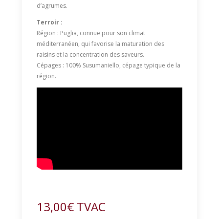
d’agrumes.
Terroir :
Région : Puglia, connue pour son climat
méditerranéen, qui favorise la maturation des
raisins et la concentration des saveurs.
Cépages : 100% Susumaniello, cépage typique de la
région.
13,00
€
TVAC