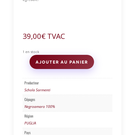
39,00
€
TVAC
1 en stock
AJOUTER AU PANIER
quantité
de
COLLEZIONE
24
Producteur
Metodo
Schola Sarmenti
Classico
Cépages
Brut
Negroamaro 100%
Rosé
-
Région
SCHOLA
PUGLIA
SARMENTI
-
Pays